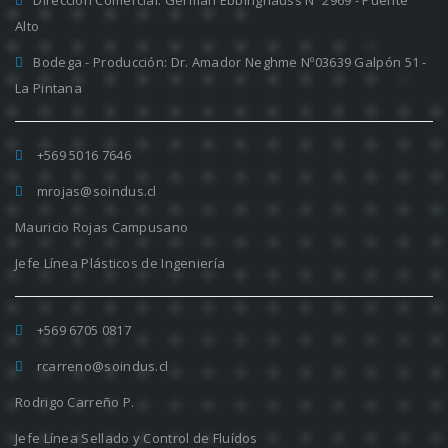
Dirección Comercial: Germán Ebbinghauss Nº 2969 - Puente
Alto
Bodega - Producción: Dr. Amador Neghme Nº03639 Galpón 51 -
La Pintana
+569 5016 7646
mrojas@soindus.cl
Mauricio Rojas Campusano
Jefe Línea Plásticos de Ingeniería
+569 6705 0817
rcarreno@soindus.cl
Rodrigo Carreño P.
Jefe Línea Sellado y Control de Fluídos