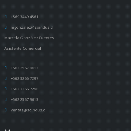
+569 3449 4561
mgonzalez@soindus.cl
Marcela González Fuentes
Asistente Comercial
+562 2567 9613
+562 3266 7297
+562 3266 7298
+562 2567 9613
ventas@soindus.cl