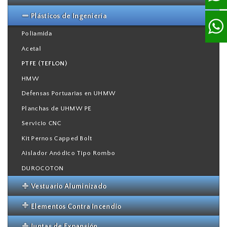
Empaquetaduras Trenzadas
Plásticos de Ingeniería
Empaquetaduras en laminas
Poliamida
Teflón Expandido
Acetal
Sello Mecánico
PTFE (TEFLON)
Láminas Comprimidas
HMW
Espirometálicas
Defensas Portuarias en UHMW
Máquina Cortadora De Empaquetadura
Planchas de UHMW PE
Topog E
Servicio CNC
Extractores de Empaquetaduras
Kit Pernos Capped Bolt
Aislador Anódico Tipo Rombo
DUROCOTON
Vestuario Aluminizado
Caperuza Kevlar Aluminizada
Elementos Contra Incendio
Capote Abrigo Aluminizado
Union Storz
Juntas de Expansión